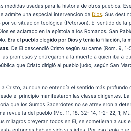
as medidas usadas para la historia de otros pueblos. E
a se admite una especial intervención de
Dios
. Sus desti
o por su situación teológica (Peterson). El sentido de la
Dios es aclarado en la epístola a los Romanos. San Pablo
lo.
Era el pueblo elegido por Dios y tenía la filiación, la 
esas.
De El descendió Cristo según su carne (Rom. 9, 1-5)
las promesas y entregaron a la muerte a quien iba a cu
ública que Cristo dirigió al pueblo judío, según San Mar
 a Cristo, aunque no entendía el sentido más profundo d
esde el principio manifestaron las clases dirigentes. La
yoría que los Sumos Sacerdotes no se atrevieron a deten
 revuelta del pueblo (Mc. 11, 18. 32- 14, 1-2- 22, 1; Mt. 
 sus milagros creyeran todos en El, se sometieran a sus 
asta entonces habían sido sus jefes. Por eso tenía que m