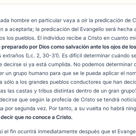
da hombre en particular vaya a oír la predicación de Cri
 a aceptarla; la predicación del Evangelio será hecha an
s los pueblos. El individuo recibe a Cristo en cuanto mi
o preparado por Dios como salvación ante los ojos de lo
 extraños (Lc. 2, 30-31). Es difícil determinar cuándo s
de decirse si ya está cumplida. No podemos determinar 
er un grupo humano para que se le pueda aplicar el nom
cía sólo a los grandes pueblos conductores que han deci
odas las castas y tribus distintas dentro de un gran gru
ecirse que según la profecía de Cristo se tendrá noticia
 por segunda vez. Por tanto, a su vuelta no habrá ni
decir que no conoce a Cristo.
 el fin ocurrirá inmediatamente después que el Evange