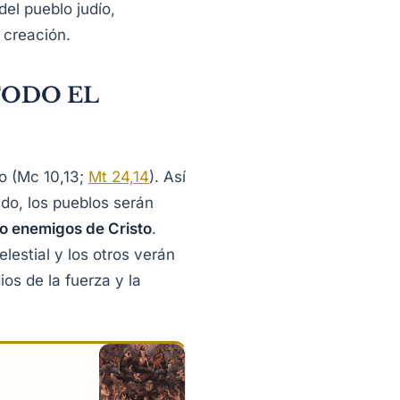
del pueblo judío,
a creación.
TODO EL
o (Mc 10,13;
Mt 24,14
). Así
do, los pueblos serán
 o enemigos de Cristo
.
lestial y los otros verán
os de la fuerza y la