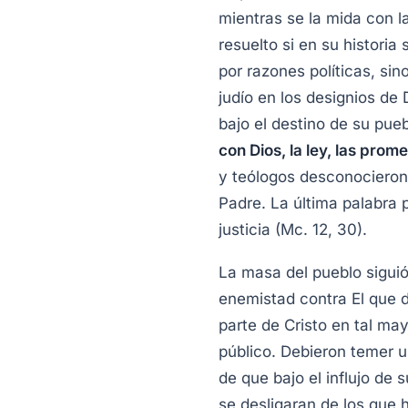
mientras se la mida con l
resuelto si en su histori
por razones políticas, sin
judío en los designios de 
bajo el destino de su pueb
con Dios, la ley, las prom
y teólogos desconocieron 
Padre. La última palabra p
justicia (Mc. 12, 30).
La masa del pueblo siguió
enemistad contra El que d
parte de Cristo en tal ma
público. Debieron temer una
de que bajo el influjo de
se desligaran de los que h