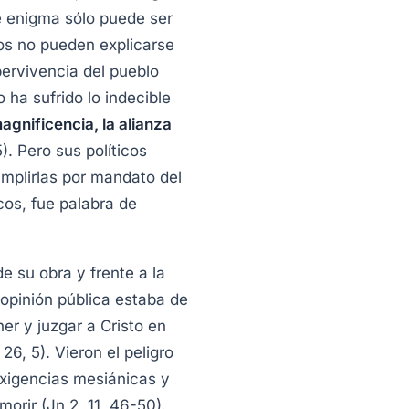
se enigma sólo puede ser
nos no pueden explicarse
 pervivencia del pueblo
 ha sufrido lo indecible
magnificencia, la alianza
. Pero sus políticos
mplirlas por mandato del
cos, fue palabra de
e su obra y frente a la
 opinión pública estaba de
er y juzgar a Cristo en
26, 5). Vieron el peligro
exigencias mesiánicas y
orir (Jn 2, 11, 46-50).