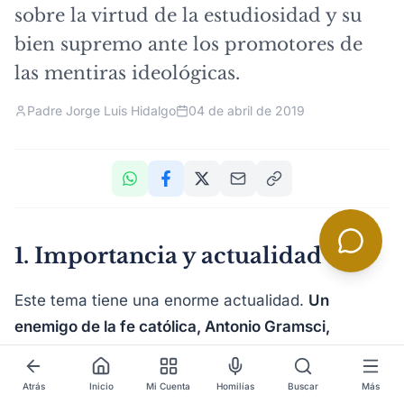
sobre la virtud de la estudiosidad y su
bien supremo ante los promotores de
las mentiras ideológicas.
Padre Jorge Luis Hidalgo
04 de abril de 2019
1. Importancia y actualidad
Este tema tiene una enorme actualidad.
Un
enemigo de la fe católica, Antonio Gramsci,
sostenía que hay que cambiarle el sentido común a
la gente,
para que el comunismo tome el poder en
Atrás
Inicio
Mi Cuenta
Homilías
Buscar
Más