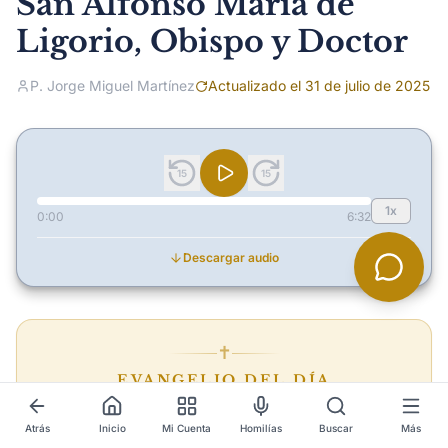
San Alfonso María de
Ligorio, Obispo y Doctor
P. Jorge Miguel Martínez
Actualizado el 31 de julio de 2025
15
15
1x
0:00
6:32
Descargar audio
✝︎
EVANGELIO DEL DÍA
San Mateo 5,13-19
Atrás
Inicio
Mi Cuenta
Homilías
Buscar
Más