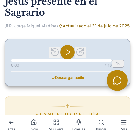
Jesús presente en el
Sagrario
P. Jorge Miguel Martínez
Actualizado el 31 de julio de 2025
15
15
1x
0:00
7:46
Descargar audio
✝︎
EVANGELIO DEL DÍA
San Mateo 13,54-58
Atrás
Inicio
Mi Cuenta
Homilías
Buscar
Más